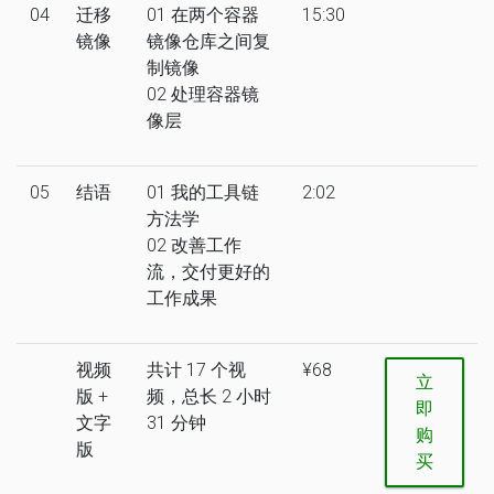
04
迁移
01 在两个容器
15:30
镜像
镜像仓库之间复
制镜像
02 处理容器镜
像层
05
结语
01 我的工具链
2:02
方法学
02 改善工作
流，交付更好的
工作成果
视频
共计 17 个视
¥68
立
版 +
频，总长 2 小时
即
文字
31 分钟
购
版
买