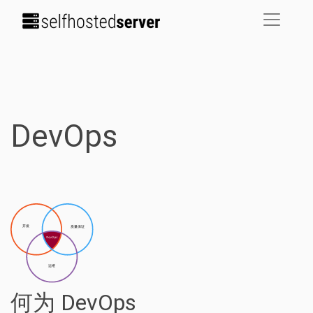
DevOps
何为 DevOps